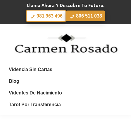
Skip
Skip
Skip
Llama Ahora Y Descubre Tu Futuro.
To
To
To
Primary
Main
Footer
981 963 496
806 511 038
Navigation
Content
Buenas
Encuentra
Videntes
A
Videncia Sin Cartas
Las
Mejores
Blog
Expertas
En
Videntes De Nacimiento
Tarot
Y
Tarot Por Transferencia
Videncia