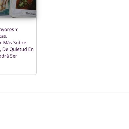
ayores Y
tas.
r Más Sobre
, De Quietud En
odrá Ser