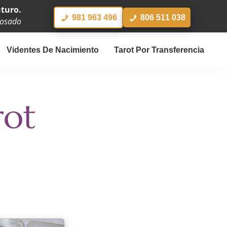
turo.
981 963 496
806 511 038
Rosado
Videntes De Nacimiento
Tarot Por Transferencia
rot