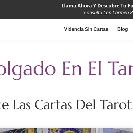
Llama Ahora Y Descubre Tu Fu
Consulta Con Carmen 
Videncia Sin Cartas
Blog
olgado En El Ta
 Las Cartas Del Tarot